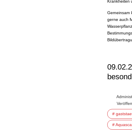
Krankheiten 
Gemeinsam kö
gerne auch M
Wasserpflanz
Bestimmungsbü
Bildübertrag
09.02.2
besond
Administ
Veröffe
# gaststa
# Aquasca