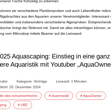
unserer Fische frühzeitig zu erkennen.
nnen wir verschiedene Planktonproben und auch Lebendfutter mikro
itgebrachtes aus den Aquarien unserer Vereinsmitglieder. Interessant 
enblätter und insbesondere verschiedene Algenproben. Entsprechend
cher bringt der Referent mit. Damit wir alles mitverfolgen können, erf
ung vom Mikroskop mittels Beamer auf die Leinwand.
025 Aquascaping: Einstieg in eine ganz
ere Aquaristik mit Youtuber „AquaOwne
rator
Kategorie:
Vorträge
Lesezeit: 1 Minuten
ntlicht: 25. Dezember 2024
ette-des-schuetzenheims
# duennwald
# AquaOwner
ping
# UBZ