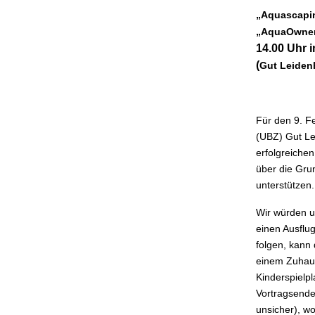
„
Aquascapi
„AquaOwne
14.00 Uhr 
(
Gut Leiden
Für den 9. F
(UBZ) Gut Le
erfolgreiche
über die Gru
unterstützen
Wir würden u
einen Ausflu
folgen, kann 
einem Zuhaus
Kinderspielp
Vortragsende
unsicher), w