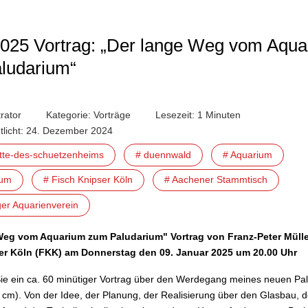
2025 Vortrag: „Der lange Weg vom Aqu
ludarium“
rator
Kategorie:
Vorträge
Lesezeit: 1 Minuten
ntlicht: 24. Dezember 2024
ette-des-schuetzenheims
# duennwald
# Aquarium
ium
# Fisch Knipser Köln
# Aachener Stammtisch
ger Aquarienverein
Weg vom Aquarium zum Paludarium
"
Vortrag
von
Franz-Peter Müll
er Köln (FKK)
am Donnerstag den 09. Januar 2025 um 20.00 Uhr
Sie ein ca. 60 minütiger Vortrag über den Werdegang meines neuen Pa
cm). Von der Idee, der Planung, der Realisierung über den Glasbau, 