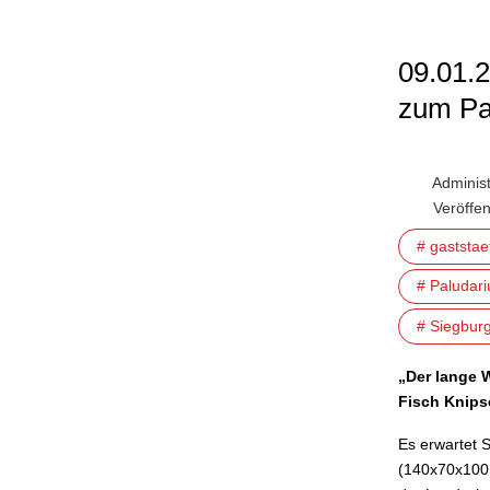
09.01.
zum Pa
Administ
Veröffe
# gaststa
# Paludar
# Siegbur
„
Der lange 
Fisch Knips
Es erwartet 
(140x70x100 