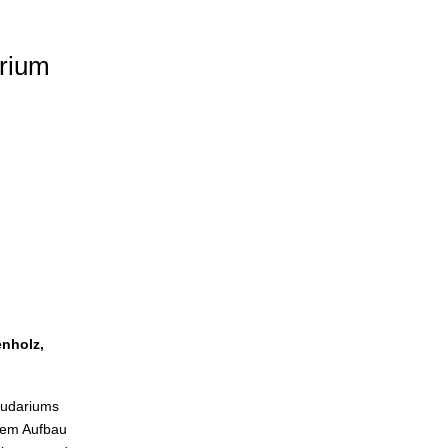
arium
enholz,
ludariums
dem Aufbau