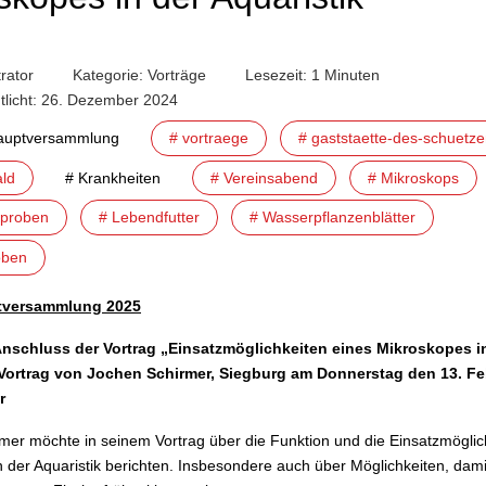
rator
Kategorie:
Vorträge
Lesezeit: 1 Minuten
ntlicht: 26. Dezember 2024
L
auptversammlung
# vortraege
# gaststaette-des-schuetz
ld
# Krankheiten
# Vereinsabend
# Mikroskops
nproben
# Lebendfutter
# Wasserpflanzenblätter
oben
tversammlung 2025
Anschluss der Vortrag
„
Einsatzmöglichkeiten eines Mikroskopes i
Vortrag von
Jochen Schirmer, Siegburg
am Donnerstag den 13. Fe
hr
mer möchte in seinem Vortrag über die Funktion und die Einsatzmöglic
n der Aquaristik berichten. Insbesondere auch über Möglichkeiten, dami