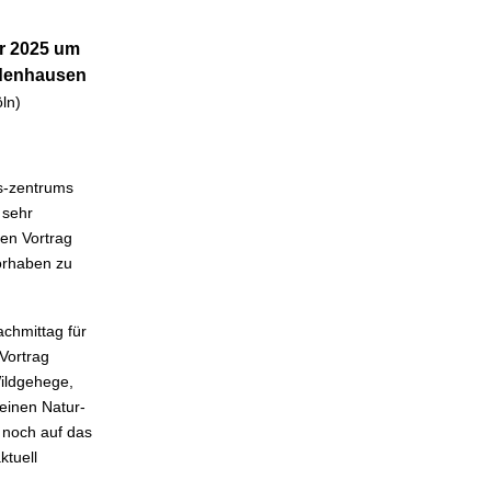
r 2025 um
idenhausen
ln)
s-zentrums
 sehr
en Vortrag
orhaben zu
achmittag für
Vortrag
Wildgehege,
einen Natur-
 noch auf das
ktuell