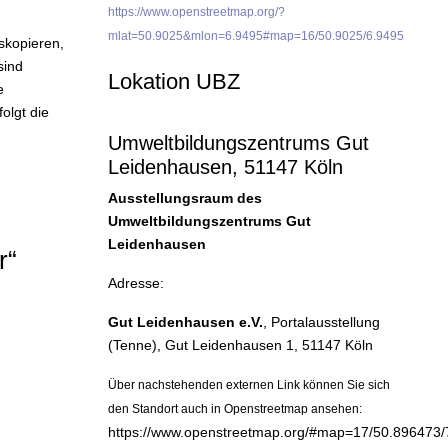
https://www.openstreetmap.org/?
mlat=50.9025&mlon=6.9495#map=16/50.9025/6.9495
skopieren,
sind
Lokation UBZ
e
olgt die
Umweltbildungszentrums Gut
Leidenhausen, 51147 Köln
Ausstellungsraum des
Umweltbildungszentrums Gut
Leidenhausen
r“
Adresse:
Gut Leidenhausen e.V.
, Portalausstellung
(Tenne), Gut Leidenhausen 1, 51147 Köln
Über nachstehenden externen Link können Sie sich
den Standort auch in Openstreetmap ansehen:
https://www.openstreetmap.org/#map=17/50.896473