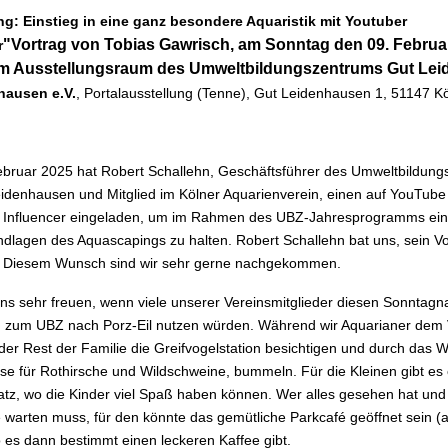
ng:
Einstieg in eine ganz besondere Aquaristik mit Youtuber
"
Vortrag
von
Tobias Gawrisch
,
am Sonntag den 09. Februa
r
im Ausstellungsraum des Umweltbildungszentrums Gut Le
hausen e.V.
, Portalausstellung (Tenne), Gut Leidenhausen 1, 51147 Kö
ebruar 2025 hat Robert Schallehn, Geschäftsführer des Umweltbildung
idenhausen und Mitglied im Kölner Aquarienverein, einen auf YouTube
n Influencer eingeladen, um im Rahmen des UBZ-Jahresprogramms ein
ndlagen des Aquascapings zu halten. Robert Schallehn bat uns, sein V
. Diesem Wunsch sind wir sehr gerne nachgekommen.
ns sehr freuen, wenn viele unserer Vereinsmitglieder diesen Sonntagn
g zum UBZ nach Porz-Eil nutzen würden. Während wir Aquarianer dem 
der Rest der Familie die Greifvogelstation besichtigen und durch das 
e für Rothirsche und Wildschweine, bummeln. Für die Kleinen gibt es 
latz, wo die Kinder viel Spaß haben können. Wer alles gesehen hat und
 warten muss, für den könnte das gemütliche Parkcafé geöffnet sein (a
o es dann bestimmt einen leckeren Kaffee gibt.