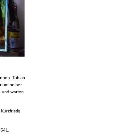
ennen. Tobias
arium selber
en und warten
Kurzfristig
0541.