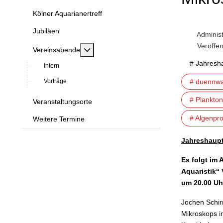
Kölner Aquarianertreff
Jubiläen
Administ
Veröffe
MOD_MENU_TOGGLE_SUBMENU_LABE
Vereinsabende
# Jahresh
Intern
# duennwa
Vorträge
# Plankto
Veranstaltungsorte
# Algenpr
Weitere Termine
Jahreshaup
Es folgt im 
Aquaristik
“
um 20.00 U
Jochen Schir
Mikroskops i