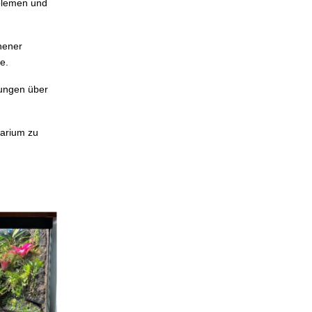
oblemen und
hener
e.
rungen über
darium zu