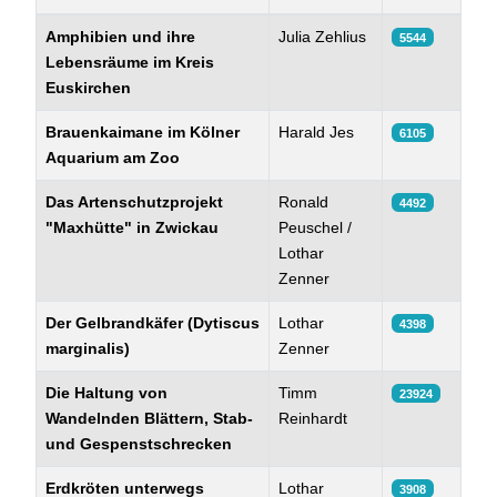
Beiträge
Amphibien und ihre
Julia Zehlius
5544
Lebensräume im Kreis
Euskirchen
Brauenkaimane im Kölner
Harald Jes
6105
Aquarium am Zoo
Das Artenschutzprojekt
Ronald
4492
"Maxhütte" in Zwickau
Peuschel /
Lothar
Zenner
Der Gelbrandkäfer (Dytiscus
Lothar
4398
marginalis)
Zenner
Die Haltung von
Timm
23924
Wandelnden Blättern, Stab-
Reinhardt
und Gespenstschrecken
Erdkröten unterwegs
Lothar
3908