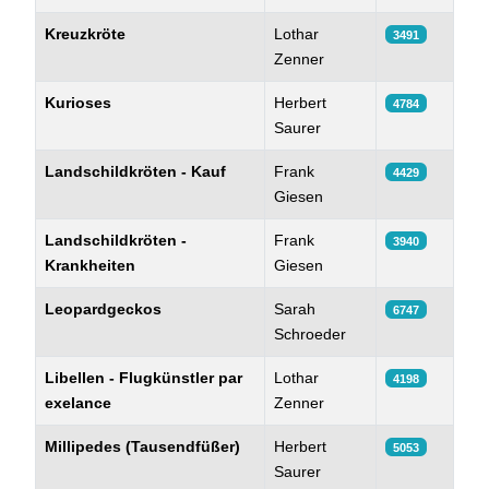
Kreuzkröte
Lothar
3491
Zenner
Kurioses
Herbert
4784
Saurer
Landschildkröten - Kauf
Frank
4429
Giesen
Landschildkröten -
Frank
3940
Krankheiten
Giesen
Leopardgeckos
Sarah
6747
Schroeder
Libellen - Flugkünstler par
Lothar
4198
exelance
Zenner
Millipedes (Tausendfüßer)
Herbert
5053
Saurer