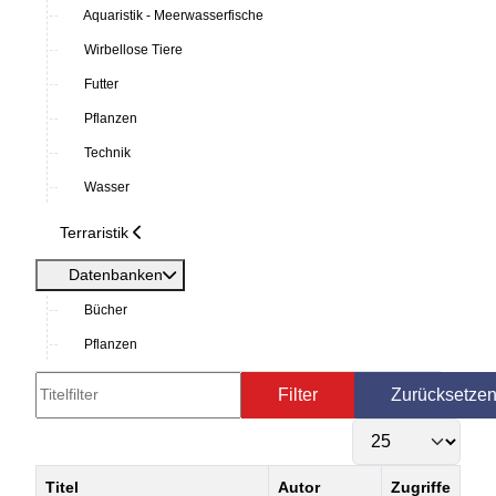
Aquaristik - Meerwasserfische
Wirbellose Tiere
Futter
Pflanzen
Technik
Wasser
Terraristik
Datenbanken
Bücher
Pflanzen
Titelfilter
Filter
Zurücksetze
Anzeige #
Titel
Autor
Zugriffe