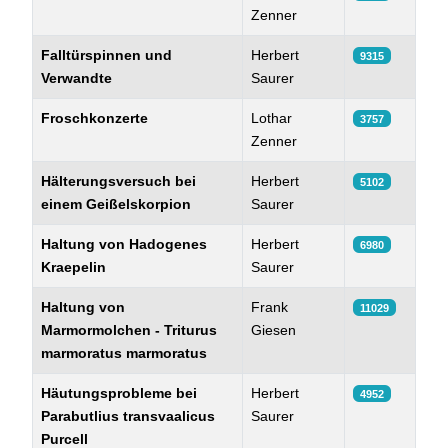
Zenner
Falltürspinnen und
Herbert
9315
Verwandte
Saurer
Froschkonzerte
Lothar
3757
Zenner
Hälterungsversuch bei
Herbert
5102
einem Geißelskorpion
Saurer
Haltung von Hadogenes
Herbert
6980
Kraepelin
Saurer
Haltung von
Frank
11029
Marmormolchen - Triturus
Giesen
marmoratus marmoratus
Häutungsprobleme bei
Herbert
4952
Parabutlius transvaalicus
Saurer
Purcell