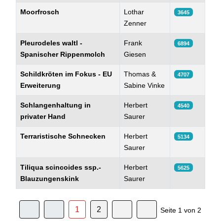
Moorfrosch
Lothar
3645
Zenner
Pleurodeles waltl -
Frank
6894
Spanischer Rippenmolch
Giesen
Schildkröten im Fokus - EU
Thomas &
4707
Erweiterung
Sabine Vinke
Schlangenhaltung in
Herbert
4540
privater Hand
Saurer
Terraristische Schnecken
Herbert
5134
Saurer
Tiliqua scincoides ssp.-
Herbert
5625
Blauzungenskink
Saurer
1
2
Seite 1 von 2