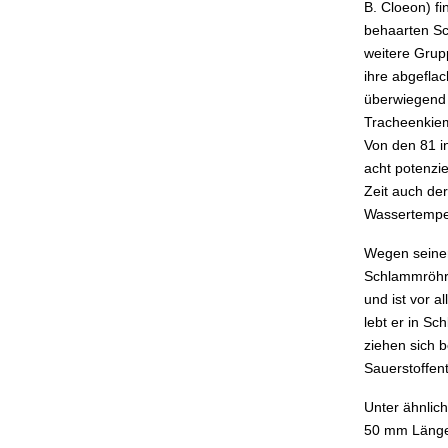
B. Cloeon) f
behaarten Sc
weitere Grupp
ihre abgefla
überwiegend 
Tracheenkieme
Von den 81 i
acht potenzi
Zeit auch der
Wassertempe
Wegen seiner
Schlammröhre
und ist vor 
lebt er in S
ziehen sich 
Sauerstoffen
Unter ähnlic
50 mm Länge u