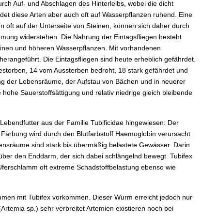
h Auf- und Abschlagen des Hinterleibs, wobei die dicht
det diese Arten aber auch oft auf Wasserpflanzen ruhend. Eine
n oft auf der Unterseite von Steinen, können sich daher durch
ömung widerstehen. Die Nahrung der Eintagsfliegen besteht
teinen und höheren Wasserpflanzen. Mit vorhandenen
erangeführt. Die Eintagsfliegen sind heute erheblich gefährdet.
estorben, 14 vom Aussterben bedroht, 18 stark gefährdet und
ung der Lebensräume, der Aufstau von Bächen und in neuerer
hohe Sauerstoffsättigung und relativ niedrige gleich bleibende
Lebendfutter aus der Familie Tubificidae hingewiesen: Der
 Färbung wird durch den Blutfarbstoff Haemoglobin verursacht
nsräume sind stark bis übermäßig belastete Gewässer. Darin
 über den Enddarm, der sich dabei schlängelnd bewegt. Tubifex
m Uferschlamm oft extreme Schadstoffbelastung ebenso wie
ammen mit Tubifex vorkommen. Dieser Wurm erreicht jedoch nur
Artemia sp.) sehr verbreitet Artemien existieren noch bei