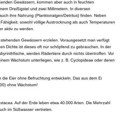
ließenden Gewässern, kommen aber auch in feuchten
nem Dreißigstel und zwei Millimetern. In diversen
auch ihre Nahrung (Planktonalgen/Detritus) finden. Neben
e Fähigkeit, sowohl völlige Austrocknung als auch Temperaturen
r aktiv zu werden.
n stehenden Gewässern erzielen. Vorausgesetzt man verfügt
 Dichte ist dieses oft nur schöpfend zu gebrauchen. In der
Labyrinthfische, werden Rädertiere durch nichts übertroffen. Vor
einem Wachstum unterliegen, wie z. B. Cyclopideae oder deren
 die Eier ohne Befruchtung entwickeln. Das aus dem Ei
1.000) ohne Wachstum!
ustacea. Auf der Erde leben etwa 40.000 Arten. Die Mehrzahl
auch im Süßwasser vertreten.