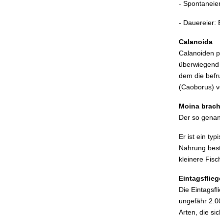
- Spontaneie
- Dauereier:
Calanoida
Calanoiden p
überwiegend 
dem die befr
(Caoborus) v
Moina brach
Der so genan
Er ist ein t
Nahrung beste
kleinere Fisc
Eintagsflie
Die Eintagsfl
ungefähr 2.0
Arten, die s