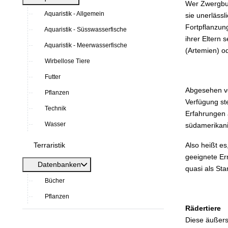
Wer Zwergbun
Aquaristik - Allgemein
sie unerlässl
Fortpflanzun
Aquaristik - Süsswasserfische
ihrer Eltern 
Aquaristik - Meerwasserfische
(Artemien) 
Wirbellose Tiere
Futter
Abgesehen von
Pflanzen
Verfügung st
Technik
Erfahrungen 
Wasser
südamerikani
Terraristik
Also heißt e
geeignete Er
Datenbanken
quasi als Sta
Bücher
Pflanzen
Rädertiere
Diese äußers