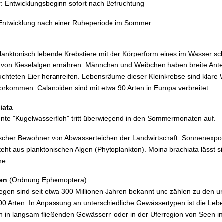
r: Entwicklungsbeginn sofort nach Befruchtung
 Entwicklung nach einer Ruheperiode im Sommer
lanktonisch lebende Krebstiere mit der Körperform eines im Wasser sch
von Kieselalgen ernähren. Männchen und Weibchen haben breite Antenn
uchteten Eier heranreifen. Lebensräume dieser Kleinkrebse sind klar
orkommen. Calanoiden sind mit etwa 90 Arten in Europa verbreitet.
iata
nte "Kugelwasserfloh" tritt überwiegend in den Sommermonaten auf.
ypischer Bewohner von Abwasserteichen der Landwirtschaft. Sonnenexp
ht aus planktonischen Algen (Phytoplankton). Moina brachiata lässt si
he.
gen
(Ordnung Ephemoptera)
iegen sind seit etwa 300 Millionen Jahren bekannt und zählen zu den u
00 Arten. In Anpassung an unterschiedliche Gewässertypen ist die Leb
ich in langsam fließenden Gewässern oder in der Uferregion von Seen 