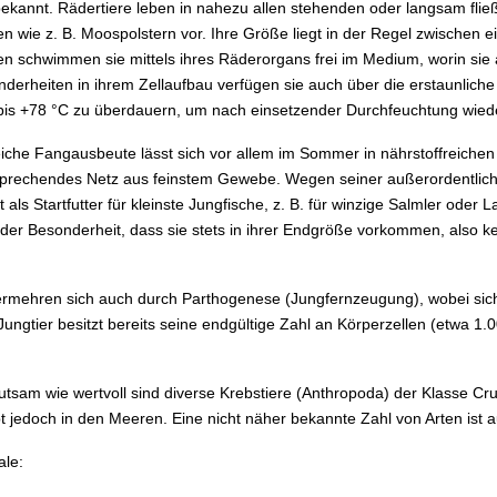
bekannt. Rädertiere leben in nahezu allen stehenden oder langsam f
wie z. B. Moospolstern vor. Ihre Größe liegt in der Regel zwischen ei
 schwimmen sie mittels ihres Räderorgans frei im Medium, worin sie 
nderheiten in ihrem Zellaufbau verfügen sie auch über die erstaunlich
bis +78 °C zu überdauern, um nach einsetzender Durchfeuchtung wiede
iche Fangausbeute lässt sich vor allem im Sommer in nährstoffreiche
sprechendes Netz aus feinstem Gewebe. Wegen seiner außerordentlichen
 als Startfutter für kleinste Jungfische, z. B. für winzige Salmler oder 
der Besonderheit, dass sie stets in ihrer Endgröße vorkommen, also k
ermehren sich auch durch Parthogenese (Jungfernzeugung), wobei sich
Jungtier besitzt bereits seine endgültige Zahl an Körperzellen (etwa 
utsam wie wertvoll sind diverse Krebstiere (Anthropoda) der Klasse Cr
bt jedoch in den Meeren. Eine nicht näher bekannte Zahl von Arten ist 
le: