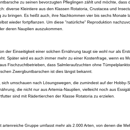
tbarsche zu seinen bevorzugten Pfleglingen zählt und möchte, dass di
ich: diverse Kleintiere aus den Klassen Rotatoria, Crustacea und Insecta
g zu bringen. Es heißt auch, ihre Nachkommen vier bis sechs Monate l
selbst wieder fortpflanzen. Um diese "natürliche" Reproduktion nachzuvo
oder deren Nauplien auszukommen.
 der Einseitigkeit einer solchen Ernährung taugt sie wohl nur als Ers
eht. Später wird es auch immer mehr zu einer Kostenfrage, wenn es Mon
aus Fischzuchtbetrieben, dass Salmleraufzuchten ohne Tümpelplankto
schen Zwergbuntbarschen ist dies längst bekannt.
s, sich umschauen nach Lösungswegen, die zumindest auf der Hobby-St
nährung, die nicht nur aus Artemia-Nauplien, vielleicht noch aus Ess
rtfutter sind mit Rädertierchen der Klasse Rotatoria zu erzielen.
t artenreiche Gruppe umfasst mehr als 2.000 Arten, von denen die Mehrz