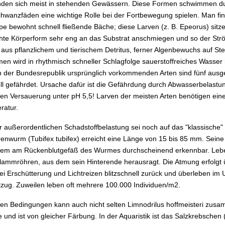
inden sich meist in stehenden Gewässern. Diese Formen schwimmen durc
hwanzfäden eine wichtige Rolle bei der Fortbewegung spielen. Man fin
e bewohnt schnell fließende Bäche; diese Larven (z. B. Epeorus) sitze
chte Körperform sehr eng an das Substrat anschmiegen und so der Str
aus pflanzlichem und tierischem Detritus, ferner Algenbewuchs auf S
n wird in rhythmisch schneller Schlagfolge sauerstoffreiches Wasser h
n der Bundesrepublik ursprünglich vorkommenden Arten sind fünf ausg
ell gefährdet. Ursache dafür ist die Gefährdung durch Abwasserbelast
en Versauerung unter pH 5,5! Larven der meisten Arten benötigen eine 
ratur.
 außerordentlichen Schadstoffbelastung sei noch auf das "klassische" 
nwurm (Tubifex tubifex) erreicht eine Länge von 15 bis 85 mm. Seine
allem am Rückenblutgefäß des Wurmes durchscheinend erkennbar. Lebe
chlammröhren, aus dem sein Hinterende herausragt. Die Atmung erfolgt
bei Erschütterung und Lichtreizen blitzschnell zurück und überleben i
tzug. Zuweilen leben oft mehrere 100.000 Individuen/m2.
hen Bedingungen kann auch nicht selten Limnodrilus hoffmeisteri zus
nd ist von gleicher Färbung. In der Aquaristik ist das Salzkrebschen (