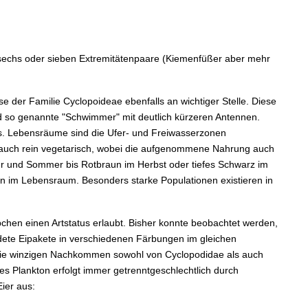
e sechs oder sieben Extremitätenpaare (Kiemenfüßer aber mehr
 der Familie Cyclopoideae ebenfalls an wichtiger Stelle. Diese
nd so genannte "Schwimmer" mit deutlich kürzeren Antennen.
s. Lebensräume sind die Ufer- und Freiwasserzonen
n auch rein vegetarisch, wobei die aufgenommene Nahrung auch
ahr und Sommer bis Rotbraun im Herbst oder tiefes Schwarz im
n im Lebensraum. Besonders starke Populationen existieren in
bchen einen Artstatus erlaubt. Bisher konnte beobachtet werden,
ldete Eipakete in verschiedenen Färbungen im gleichen
Die winzigen Nachkommen sowohl von Cyclopodidae als auch
es Plankton erfolgt immer getrenntgeschlechtlich durch
Eier aus: