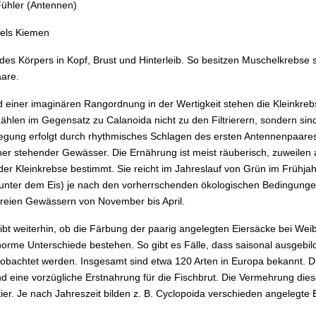
Fühler (Antennen)
tels Kiemen
 des Körpers in Kopf, Brust und Hinterleib. So besitzen Muschelkrebs
aare.
 einer imaginären Rangordnung in der Wertigkeit stehen die Kleinkrebse
zählen im Gegensatz zu Calanoida nicht zu den Filtrierern, sondern si
egung erfolgt durch rhythmisches Schlagen des ersten Antennenpaare
cher stehender Gewässer. Die Ernährung ist meist räuberisch, zuweile
der Kleinkrebse bestimmt. Sie reicht im Jahreslauf von Grün im Frühj
. unter dem Eis) je nach den vorherrschenden ökologischen Bedingunge
freien Gewässern von November bis April.
ibt weiterhin, ob die Färbung der paarig angelegten Eiersäcke bei Wei
norme Unterschiede bestehen. So gibt es Fälle, dass saisonal ausgebi
bachtet werden. Insgesamt sind etwa 120 Arten in Europa bekannt. 
nd eine vorzügliche Erstnahrung für die Fischbrut. Die Vermehrung dies
ier. Je nach Jahreszeit bilden z. B. Cyclopoida verschieden angelegte 