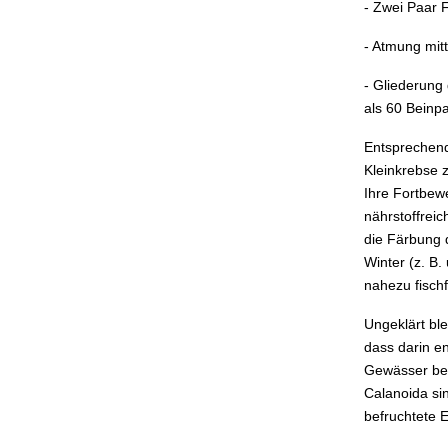
- Zwei Paar 
- Atmung mit
- Gliederung
als 60 Beinp
Entsprechend
Kleinkrebse 
Ihre Fortbew
nährstoffrei
die Färbung 
Winter (z. B
nahezu fisch
Ungeklärt ble
dass darin e
Gewässer beo
Calanoida si
befruchtete E