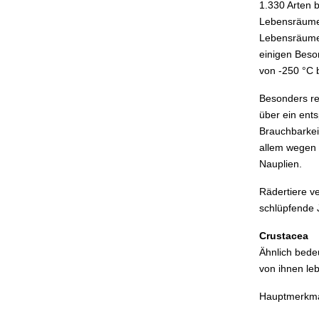
1.330 Arten 
Lebensräumen 
Lebensräumen
einigen Beso
von -250 °C 
Besonders re
über ein ent
Brauchbarkeit
allem wegen 
Nauplien.
Rädertiere v
schlüpfende 
Crustacea
Ähnlich bede
von ihnen le
Hauptmerkma