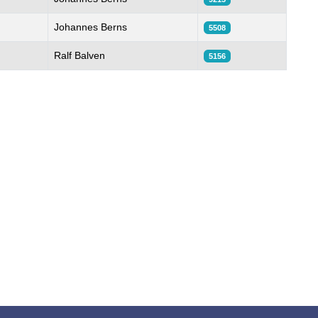
Johannes Berns
5508
Ralf Balven
5156