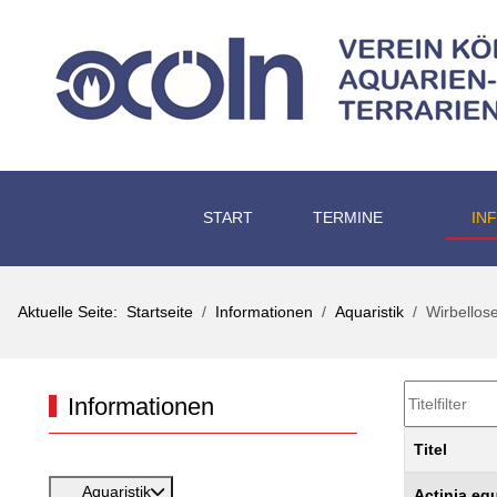
START
TERMINE
IN
Aktuelle Seite:
Startseite
Informationen
Aquaristik
Wirbellose
Titelfilter
Informationen
Titel
Beiträge
Aquaristik
Actinia eq