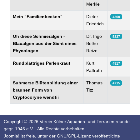
Merkle
Mein "Familienbecken"
Dieter
4300
Friedrich
Oh diese Schmieralgen -
Dr. Ingo
5337
Blaualgen aus der Sicht eines
Botho
Phycologen
Reize
Rundblättriges Perlenkraut
Kurt
4917
Paffrath
Submerse Blütenbildung einer
Thomas
4715
braunen Form von
Titz
Cryptocoryne wendtii
Copyright © 2026 Verein Kölner Aquarien- und Terrarienfreunde
gegr. 1946 e.V. . Alle Rechte vorbehalten.
Joomla!
ist freie, unter der
GNU/GPL-Lizenz
veröffentlichte