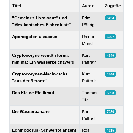
Titel
Autor
Zugriffe
Beiträge
"Gemeines Hornkraut" und
Fritz
5454
"Mexikanisches Eichenblatt"
Röhrig
Aponogeton ulvaceus
Rainer
5697
Münch
Cryptocoryne wendtii forma
Kurt
4649
minima: Ein Wasserkelchzwerg
Paffrath
Cryptocorynen-Nachwuchs
Kurt
4646
"aus der Retorte"
Paffrath
Das Kleine Pfeilkraut
Thomas
5698
Titz
Die Wasserbanane
Kurt
7086
Paffrath
Echinodorus (Schwertpflanzen)
Rolf
4615