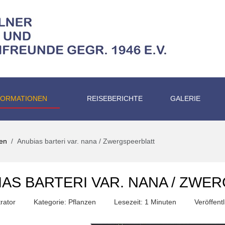
FORMATIONEN
REISEBERICHTE
GALERIE
zen
Anubias barteri var. nana / Zwergspeerblatt
IAS BARTERI VAR. NANA / ZWE
rator
Kategorie:
Pflanzen
Lesezeit: 1 Minuten
Veröffent