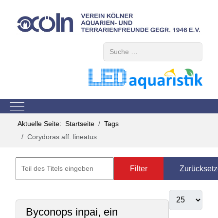
Suchen
Mobile Menu Toggle
Aktuelle Seite:
Startseite
Tags
Corydoras aff. lineatus
Filter
Zurückset
Byconops inpai, ein