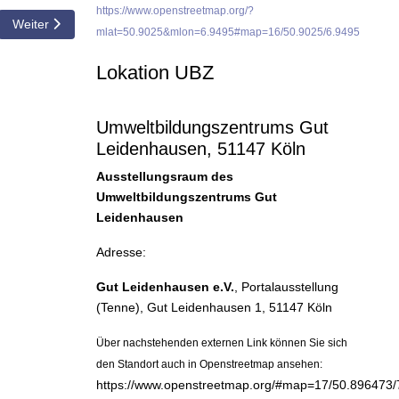
https://www.openstreetmap.org/?
en"
Nächster Beitrag: 12.03.2026 Vortrag: "Drei Tage Pantanal und drei
Weiter
mlat=50.9025&mlon=6.9495#map=16/50.9025/6.9495
Lokation UBZ
Umweltbildungszentrums Gut
Leidenhausen, 51147 Köln
Ausstellungsraum des
Umweltbildungszentrums Gut
Leidenhausen
Adresse:
Gut Leidenhausen e.V.
, Portalausstellung
(Tenne), Gut Leidenhausen 1, 51147 Köln
Über nachstehenden externen Link können Sie sich
den Standort auch in Openstreetmap ansehen:
https://www.openstreetmap.org/#map=17/50.896473