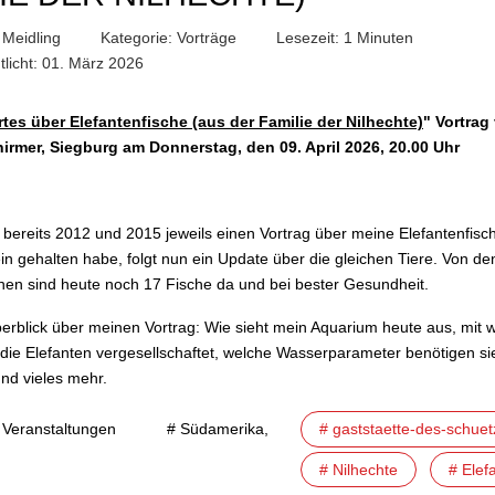
 Meidling
Kategorie:
Vorträge
Lesezeit: 1 Minuten
tlicht: 01. März 2026
L
es über Elefantenfische (aus der Familie der Nilhechte)
"
Vortrag
irmer, Siegburg a
m
Donnerstag, den 09. April 2026, 20.00 Uhr
bereits 2012 und 2015 jeweils einen Vortrag über meine Elefantenfisc
in gehalten habe, folgt nun ein Update über die gleichen Tiere. Von d
chen sind heute noch 17 Fische da und bei bester Gesundheit.
berblick über meinen Vortrag: Wie sieht mein Aquarium heute aus, mit 
 die Elefanten vergesellschaftet, welche Wasserparameter benötigen si
und vieles mehr.
 Veranstaltungen
# Südamerika,
# gaststaette-des-schue
# Nilhechte
# Elef