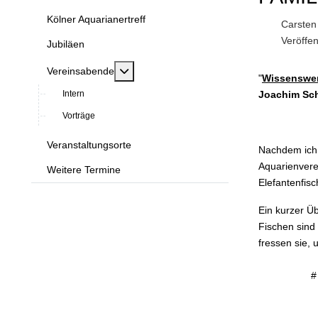
Kölner Aquarianertreff
Carsten
Veröffen
Jubiläen
MOD_MENU_TOGGLE_SUBMENU_LABE
Vereinsabende
"
Wissenswert
Intern
Joachim Sch
Vorträge
Veranstaltungsorte
Nachdem ich 
Aquarienvere
Weitere Termine
Elefantenfis
Ein kurzer Ü
Fischen sind
fressen sie, 
#