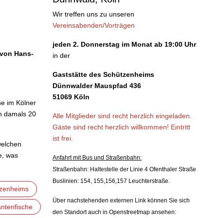
Wir treffen uns zu unseren
Vereinsabenden/Vorträgen
jeden 2. Donnerstag im Monat ab 19:00 Uhr
 von
Hans-
in der
Gaststätte des Schützenheims
Dünnwalder Mauspfad 436
51069 Köln
he im Kölner
en damals 20
Alle Mitglieder sind recht herzlich eingeladen.
Gäste sind recht herzlich willkommen!
Eintritt
ist frei.
welchen
e, was
Anfahrt mit Bus und Straßenbahn:
Straßenbahn: Haltestelle der Linie 4 Ofenthaler Straße
Buslinien: 154, 155,156,157 Leuchterstraße.
tzenheims
Über nachstehenden externen Link können Sie sich
antenfische
den Standort auch in Openstreetmap ansehen: