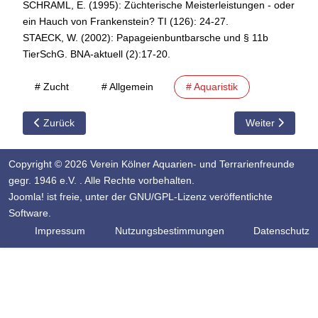
SCHRAML, E. (1995): Züchterische Meisterleistungen - oder
ein Hauch von Frankenstein? TI (126): 24-27.
STAECK, W. (2002): Papageienbuntbarsche und § 11b
TierSchG. BNA-aktuell (2):17-20.
# Zucht
# Allgemein
# Aquaristik
Vorheriger Beitrag: Qualzuchten - Papageienbuntbarsch
Nächster Beitra
Zurück
Weiter
Copyright © 2026 Verein Kölner Aquarien- und Terrarienfreunde
gegr. 1946 e.V. . Alle Rechte vorbehalten.
Joomla!
ist freie, unter der
GNU/GPL-Lizenz
veröffentlichte
Software.
Impressum
Nutzungsbestimmungen
Datenschutz