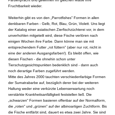
Farbenpracht und gewinnen im gleichen Maße ihre
Fruchtbarkeit wieder.
Weiterhin gibt es von den „Parrotfishes" Formen in allen
denkbaren Farben - Gelb, Rot, Blau, Grün, Violett. Uns liegt
der Katalog einer asiatischen Zierfischzüchterei vor, in dem
unverhohlen mitgeteilt wird, diese Fische verlören nach
einigen Wochen ihre Farbe. Dann könne man sie mit
entsprechendem Futter „rot füttern" (aber nur rot, nicht in
eine der anderen Ausgangsfarben!). Es bleibt offen, wie
diesen Fischen - die ohnehin schon unter
Tierschutzgesichtspunkten bedenklich sind - dann auch
noch derartige Farben zugeführt werden.
Mitte des Jahres 2000 tauchten verschiedenfarbige Formen
der Sumatrabarbe auf, bezüglich derer bei der weiteren
Haltung weder eine verkürzte Lebenserwartung noch
verstärkte Krankheitsanfälligkeit feststellen ließ. Die
„schwarzen" Formen basieren offenbar auf der Normalform,
die „roten" und „grünen" auf der albinoartigen Zuchtform. Bis
die Fische entfärbt sind, dauert es etwa zwei Jahre. Sie sind