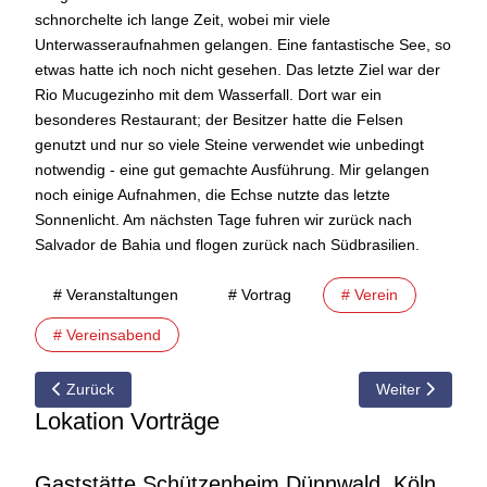
schnorchelte ich lange Zeit, wobei mir viele
Unterwasseraufnahmen gelangen. Eine fantastische See, so
etwas hatte ich noch nicht gesehen. Das letzte Ziel war der
Rio Mucugezinho mit dem Wasserfall. Dort war ein
besonderes Restaurant; der Besitzer hatte die Felsen
genutzt und nur so viele Steine verwendet wie unbedingt
notwendig - eine gut gemachte Ausführung. Mir gelangen
noch einige Aufnahmen, die Echse nutzte das letzte
Sonnenlicht. Am nächsten Tage fuhren wir zurück nach
Salvador de Bahia und flogen zurück nach Südbrasilien.
# Veranstaltungen
# Vortrag
# Verein
# Vereinsabend
Vorheriger Beitrag: 02.06.2008 Vorschau auf den Vereinsabend 
Nächster Beitrag
Zurück
Weiter
Lokation Vorträge
Gaststätte Schützenheim Dünnwald, Köln