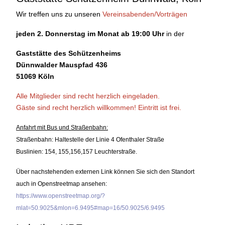
Wir treffen uns zu unseren
Vereinsabenden/Vorträgen
jeden 2. Donnerstag im Monat ab 19:00 Uhr
in der
Gaststätte des Schützenheims
Dünnwalder Mauspfad 436
51069 Köln
Alle Mitglieder sind recht herzlich eingeladen.
Gäste sind recht herzlich willkommen!
Eintritt ist frei.
Anfahrt mit Bus und Straßenbahn:
Straßenbahn: Haltestelle der Linie 4 Ofenthaler Straße
Buslinien: 154, 155,156,157 Leuchterstraße.
Über nachstehenden externen Link können Sie sich den Standort
auch in Openstreetmap ansehen:
https://www.openstreetmap.org/?
mlat=50.9025&mlon=6.9495#map=16/50.9025/6.9495