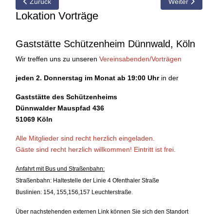
Vorheriger Beitrag: 07.04.2014 Vorschau auf den Vereinsabend 
Nächster Beitra
Zurück
Weiter
Lokation Vorträge
Gaststätte Schützenheim Dünnwald, Köln
Wir treffen uns zu unseren
Vereinsabenden/Vorträgen
jeden 2. Donnerstag im Monat ab 19:00 Uhr
in der
Gaststätte des Schützenheims
Dünnwalder Mauspfad 436
51069 Köln
Alle Mitglieder sind recht herzlich eingeladen.
Gäste sind recht herzlich willkommen!
Eintritt ist frei.
Anfahrt mit Bus und Straßenbahn:
Straßenbahn: Haltestelle der Linie 4 Ofenthaler Straße
Buslinien: 154, 155,156,157 Leuchterstraße.
Über nachstehenden externen Link können Sie sich den Standort